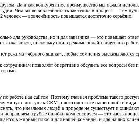
 другом. Да и как конкурентное преимущество мы начали исполь
тудии. Чем выше вовлечённость заказчика в процесс — тем лучше
–12 человек — вовлечённость повышается достаточно серьёзно.
олько для руководства, но и для заказчика — это повышает ответ
 заказчиков, поскольку они в режиме онлайн видят, что работа 
ет режима «чёрного ящика», любые сомнения высказываются сраз
 сотрудникам позволяет оперативно обсудить все вопросы без п
аторами.
 по работе над сайтом. Поэтому главная проблема такого доступ
ому минус в доступе к CRM только один: все наши ошибки видят
бъяснять, что идеальных людей в природе не существует и ошиба
ки исправляем, грубые ошибки компенсируем — это часть проце
ращается в жирный плюс и для нашей команды, и для наших клиен