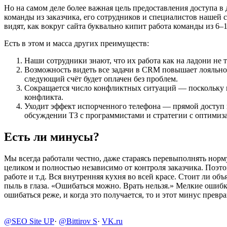
Но на самом деле более важная цель предоставления доступа в
команды из заказчика, его сотрудников и специалистов нашей с
видят, как вокруг сайта буквально кипит работа команды из 6
Есть в этом и масса других преимуществ:
Наши сотрудники знают, что их работа как на ладони не т
Возможность видеть все задачи в CRM повышает лояльность
следующий счёт будет оплачен без проблем.
Сокращается число конфликтных ситуаций — поскольку н
конфликта.
Уходит эффект испорченного телефона — прямой доступ к
обсуждении ТЗ с программистами и стратегии с оптимиз
Есть ли минусы?
Мы всегда работали честно, даже стараясь перевыполнять норму
целиком и полностью независимо от контроля заказчика. Поэт
работе и т.д. Вся внутренняя кухня во всей красе. Стоит ли о
пыль в глаза. «Ошибаться можно. Врать нельзя.» Мелкие ошиб
ошибаться реже, и когда это получается, то и этот минус прев
@SEO Site UP
·
@Bittirov S
·
VK.ru