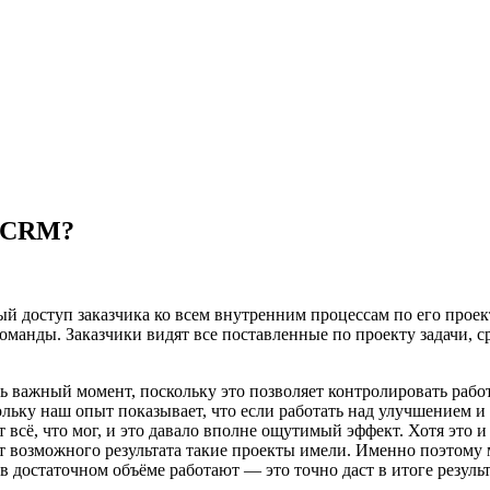
ю CRM?
й доступ заказчика ко всем внутренним процессам по его прое
оманды. Заказчики видят все поставленные по проекту задачи, с
ь важный момент, поскольку это позволяет контролировать работ
ольку наш опыт показывает, что если работать над улучшением и 
 всё, что мог, и это давало вполне ощутимый эффект. Хотя это и
от возможного результата такие проекты имели. Именно поэтому
в достаточном объёме работают — это точно даст в итоге результ