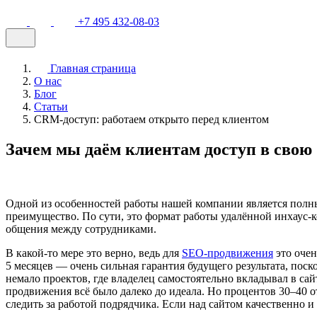
+7 495 432-08-03
Главная страница
О нас
Блог
Статьи
CRM-доступ: работаем открыто перед клиентом
Зачем мы даём клиентам доступ в сво
Одной из особенностей работы нашей компании является полны
преимущество. По сути, это формат работы удалённой инхаус-к
общения между сотрудниками.
В какой-то мере это верно, ведь для
SEO-продвижения
это очен
5 месяцев — очень сильная гарантия будущего результата, поск
немало проектов, где владелец самостоятельно вкладывал в сайт
продвижения всё было далеко до идеала. Но процентов 30–40 
следить за работой подрядчика. Если над сайтом качественно и 