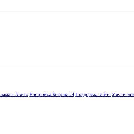
клама в Авито
Настройка Битрикс24
Поддержка сайта
Увеличени