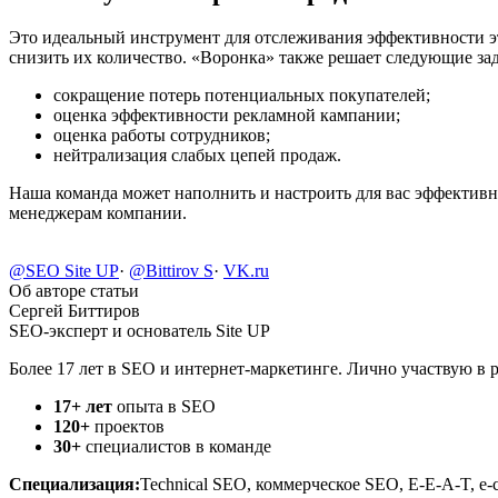
Это идеальный инструмент для отслеживания эффективности эта
снизить их количество. «Воронка» также решает следующие зад
сокращение потерь потенциальных покупателей;
оценка эффективности рекламной кампании;
оценка работы сотрудников;
нейтрализация слабых цепей продаж.
Наша команда может наполнить и настроить для вас эффектив
менеджерам компании.
@SEO Site UP
·
@Bittirov S
·
VK.ru
Об авторе статьи
Сергей Биттиров
SEO-эксперт и основатель Site UP
Более 17 лет в SEO и интернет-маркетинге. Лично участвую в 
17+ лет
опыта в SEO
120+
проектов
30+
специалистов в команде
Специализация:
Technical SEO, коммерческое SEO, E-E-A-T, e-