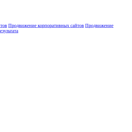
тов
Продвижение корпоративных сайтов
Продвижение
езультата